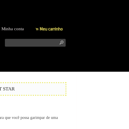
Meu carrinho
Minha conta
f
.
s
T STAR
para que você possa garimpar de uma