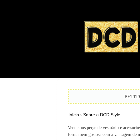
PETIT
Início
›
Sobre a DCD Style
Vendemos peças de vestuário e acessório
forma bem gostosa com a vantagem de não