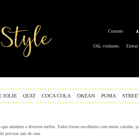
Contato
Olá, visitante.
Entrar
E JOLIE
QUIZ
COCA COLA
OKEAN
PUMA
STREE
s que atendem a diversos estilos. Todos foram escolhidos com muito carinho, 
 precisar sair de casa.