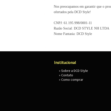
Nos preocupamos em garantir que o produ
ofertados pela DCD Style!
CNPJ: 61.195.998/0001-11
Razão Social: DCD STYLE NH LTDA
Nome Fantasia: DCD Style
Institucional
»
Sobre a DCD Style
»
Contato
»
Como comprar