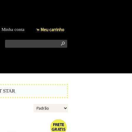
Meu carrinho
Minha conta
f
.
s
T STAR