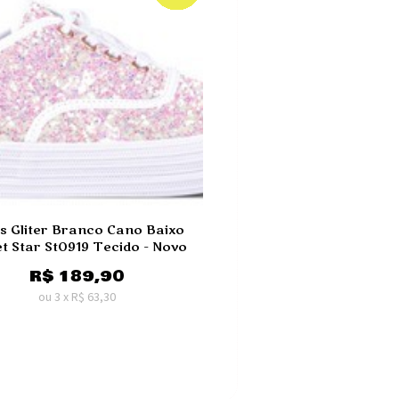
s Gliter Branco Cano Baixo
et Star St0919 Tecido - Novo
R$
189,90
ou
3
x
R$
63,30