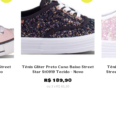
Street
Tênis Gliter Preto Cano Baixo Street
Têni
vo
Star St0919 Tecido - Novo
Stre
R$
189,90
ou
3
x
R$
63,30