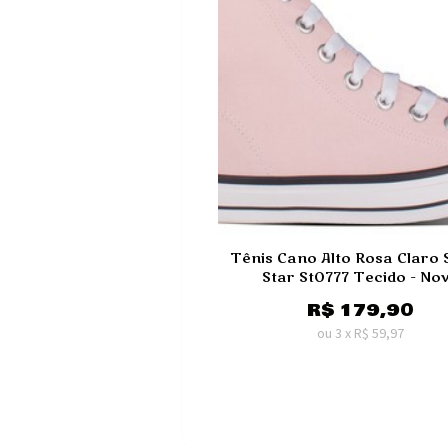
Tênis Cano Alto Rosa Claro 
Star St0777 Tecido - No
R$
179,90
ou
3
x
R$
59,97